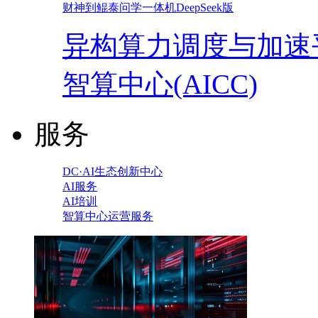
财神到鲲泰问学一体机DeepSeek版
异构算力调度与加速
智算中心(AICC)
服务
DC·AI生态创新中心
AI服务
AI培训
智算中心运营服务