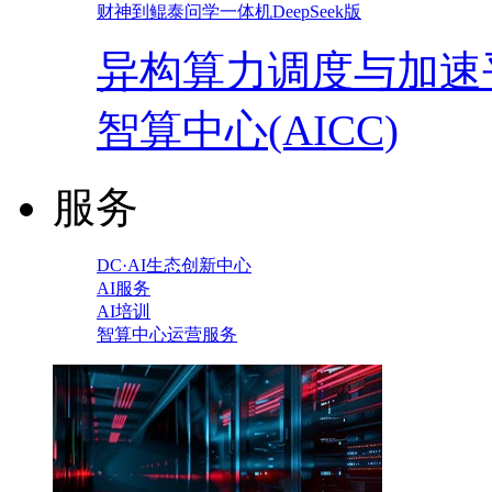
财神到鲲泰问学一体机DeepSeek版
异构算力调度与加速
智算中心(AICC)
服务
DC·AI生态创新中心
AI服务
AI培训
智算中心运营服务